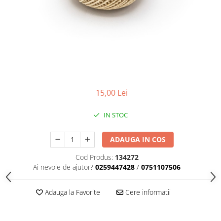
Scule zidar
Adezivi placări
Vopsele spray
Împrejmuire
Sisteme de nivelare
Canciocuri și mistrii
Driști și gletiere
Panouri bordurate
Șpacluri și mixere
Plasă gard
Scule zugrăvit
Stâlpi și cleme
Sisteme cofraje
Trafaleți
Pensule
15,00 Lei
IN STOC
ADAUGA IN COS
Cod Produs:
134272
Ai nevoie de ajutor?
0259447428
/
0751107506
Adauga la Favorite
Cere informatii