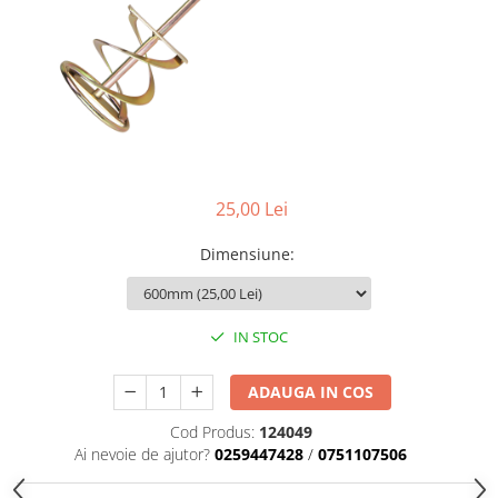
Scule zidar
Adezivi placări
Vopsele spray
Împrejmuire
Sisteme de nivelare
Canciocuri și mistrii
Driști și gletiere
Panouri bordurate
Șpacluri și mixere
Plasă gard
Scule zugrăvit
Stâlpi și cleme
Sisteme cofraje
Trafaleți
Pensule
25,00 Lei
Dimensiune
:
IN STOC
ADAUGA IN COS
Cod Produs:
124049
Ai nevoie de ajutor?
0259447428
/
0751107506