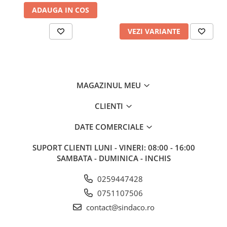
Sisteme de nivelare
ADAUGA IN COS
Sisteme de fixare
VEZI VARIANTE
Sisteme de imbinare
Elemente de prindere
Suruburi pentru lemn
Suruburi pentru gips-carton
MAGAZINUL MEU
Piulite, saibe, tije filetate
CLIENTI
Dibluri
Dibluri universale
DATE COMERCIALE
Dibluri pentru gips-carton
SUPORT CLIENTI
LUNI - VINERI: 08:00 - 16:00
Dibluri polistiren
SAMBATA - DUMINICA - INCHIS
Cuie constructii
Cuie constructii cap conic
0259447428
Cuie speciale
0751107506
Cuie beton
contact@sindaco.ro
Scule si accesorii