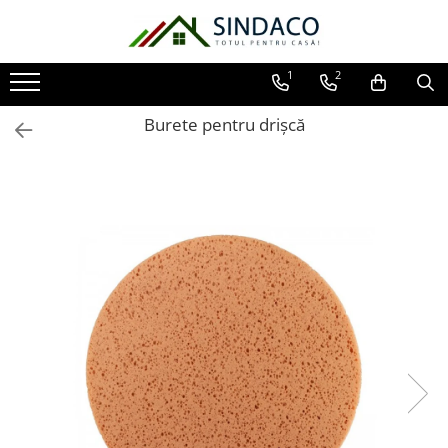
Toate Produsele
1
2
Materiale de construcții
Burete pentru drișcă
Armătură
Plasă sudată
Oțel beton
Etrieri
Sârmă
Tencuieli, gleturi, ciment
Tencuieli și gleturi
Ciment
Șape
Adezivi
Spumă poliuretanică și siliconi
Adezivi montaj