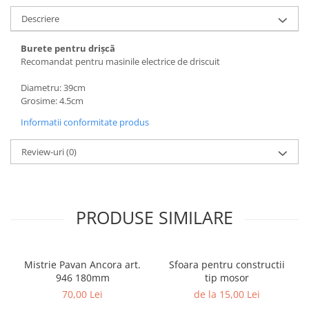
Accesorii termoizolații
Descriere
Finisaje
Burete pentru drișcă
Sisteme gips carton
Recomandat pentru masinile electrice de driscuit
Plăci gips-carton
Diametru: 39cm
Profile gips carton
Grosime: 4.5cm
Benzi gips-carton
Informatii conformitate produs
Șuruburi
Finisaje interioare
Review-uri
(0)
Adezivi, tinci, șape
Gleturi și tencuieli
Vopsele lavabile
PRODUSE SIMILARE
Finisaje exterioare
Tencuieli decorative și vopsele
Vopsele și emailuri
Mistrie Pavan Ancora art.
Sfoara pentru constructii
946 180mm
tip mosor
Lacuri lemn
70,00 Lei
de la 15,00 Lei
Vopsele spray