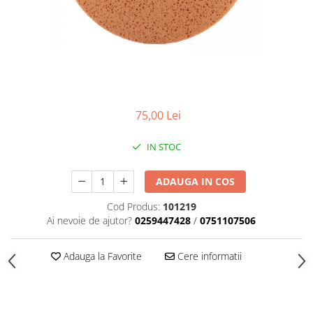
Adezivi izolații termice
Adezivi placări
Împrejmuire
Panouri bordurate
Plasă gard
Stâlpi și cleme
75,00 Lei
Sisteme cofraje
IN STOC
Hidroizolații
Hidroizolații fundație
ADAUGA IN COS
Hidroizolații băi, terase și piscine
Cod Produs:
101219
Hidroizolații acoperiș
Ai nevoie de ajutor?
0259447428
/
0751107506
Termoizolații
Adauga la Favorite
Cere informatii
Polistiren expandat
Polistiren extrudat
Adezivi termoizolații