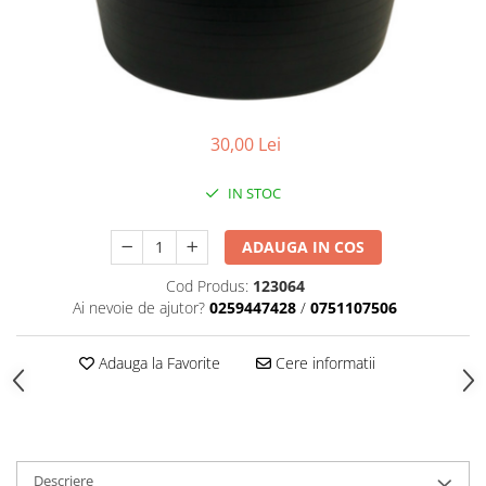
Scule zidar
Adezivi placări
Vopsele spray
Împrejmuire
Sisteme de nivelare
Canciocuri și mistrii
Driști și gletiere
Panouri bordurate
Șpacluri și mixere
Plasă gard
Scule zugrăvit
Stâlpi și cleme
30,00 Lei
Sisteme cofraje
Trafaleți
Pensule
IN STOC
ADAUGA IN COS
Cod Produs:
123064
Ai nevoie de ajutor?
0259447428
/
0751107506
Adauga la Favorite
Cere informatii
Descriere