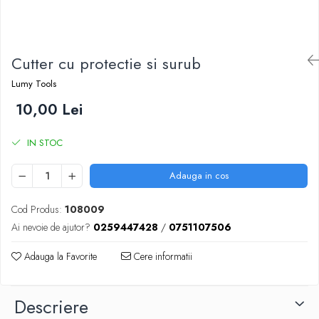
Scule zidar
Adezivi placări
Vopsele spray
Împrejmuire
Sisteme de nivelare
Canciocuri și mistrii
Driști și gletiere
Panouri bordurate
Cutter cu protectie si surub
Șpacluri și mixere
Plasă gard
Scule zugrăvit
Stâlpi și cleme
Lumy Tools
Sisteme cofraje
Trafaleți
10,00 Lei
Pensule
IN STOC
Adauga in cos
Cod Produs:
108009
Ai nevoie de ajutor?
0259447428
/
0751107506
Adauga la Favorite
Cere informatii
Descriere