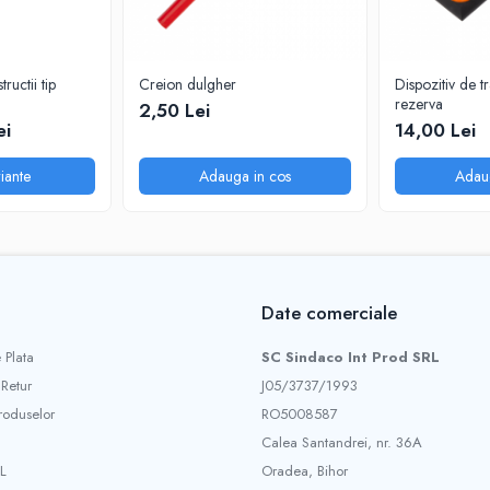
ructii tip
Creion dulgher
Dispozitiv de tra
rezerva
2,50 Lei
ei
14,00 Lei
iante
Adauga in cos
Adau
Date comerciale
 Plata
SC Sindaco Int Prod SRL
 Retur
J05/3737/1993
roduselor
RO5008587
Calea Santandrei, nr. 36A
L
Oradea, Bihor