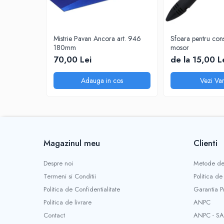
Sisteme de nivelare
Sisteme de fixare
Sisteme de imbinare
Mistrie Pavan Ancora art. 946
Sfoara pentru const
180mm
mosor
Elemente de prindere
70,00 Lei
de la 15,00 L
Suruburi pentru lemn
Suruburi pentru gips-carton
Adauga in cos
Vezi Var
Piulite, saibe, tije filetate
Dibluri
Dibluri universale
Dibluri pentru gips-carton
Magazinul meu
Clienti
Dibluri polistiren
Cuie constructii
Despre noi
Metode de
Cuie constructii cap conic
Termeni si Conditii
Politica de
Cuie speciale
Politica de Confidentialitate
Garantia P
Cuie beton
Politica de livrare
ANPC
Scule si accesorii
Contact
ANPC - SA