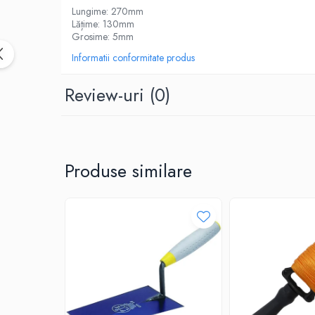
Accesorii termoizolații
Lungime: 270mm
Lățime: 130mm
Finisaje
Grosime: 5mm
Sisteme gips carton
Informatii conformitate produs
Plăci gips-carton
Review-uri
(0)
Profile gips carton
Benzi gips-carton
Șuruburi
Finisaje interioare
Produse similare
Adezivi, tinci, șape
Gleturi și tencuieli
Vopsele lavabile
Finisaje exterioare
Tencuieli decorative și vopsele
Vopsele și emailuri
Lacuri lemn
Vopsele spray