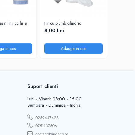
sat linii cu fir si
Fir cu plumb cilindric
Pistol silic
8,00 Lei
30,00 L
ga in cos
Adauga in cos
A
Suport clienti
Luni - Vineri: 08:00 - 16:00
Sambata - Duminica - Inchis
0259447428
0751107506
contact@sindaco.ro