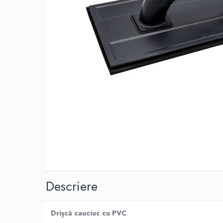
Adezivi izolații termice
Adezivi placări
Împrejmuire
Panouri bordurate
Plasă gard
Stâlpi și cleme
Sisteme cofraje
Hidroizolații
Hidroizolații fundație
Hidroizolații băi, terase și piscine
Hidroizolații acoperiș
Termoizolații
Descriere
Polistiren expandat
Polistiren extrudat
Drișcă cauciuc cu PVC
Adezivi termoizolații