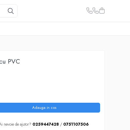
 cu PVC
Adauga in cos
Ai nevoie de ajutor?
0259447428
/
0751107506