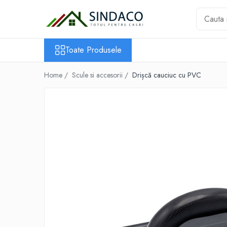
Toate Produsele
Toate Produsele
Materiale de construcții
Armătură
Home /
Scule si accesorii /
Drișcă cauciuc cu PVC
Plasă sudată
Oțel beton
Etrieri
Sârmă
Tencuieli, gleturi, ciment
Tencuieli și gleturi
Ciment
Șape
Adezivi
Spumă poliuretanică și siliconi
Adezivi montaj