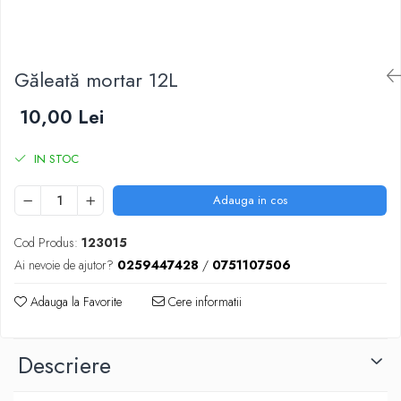
Scule zidar
Adezivi placări
Vopsele spray
Împrejmuire
Sisteme de nivelare
Canciocuri și mistrii
Driști și gletiere
Panouri bordurate
Găleată mortar 12L
Șpacluri și mixere
Plasă gard
Scule zugrăvit
Stâlpi și cleme
10,00 Lei
Sisteme cofraje
Trafaleți
Pensule
IN STOC
Adauga in cos
Cod Produs:
123015
Ai nevoie de ajutor?
0259447428
/
0751107506
Adauga la Favorite
Cere informatii
Descriere