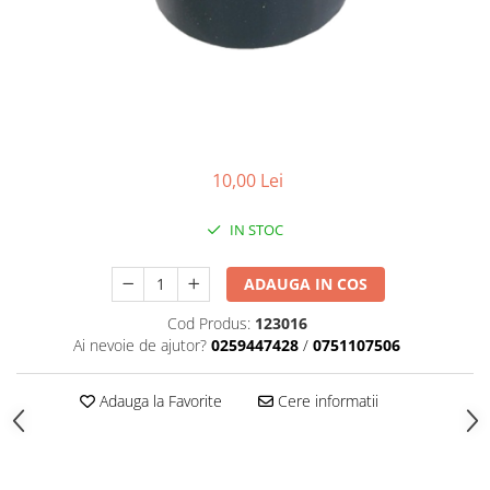
Adezivi izolații termice
Adezivi placări
Împrejmuire
Panouri bordurate
Plasă gard
Stâlpi și cleme
10,00 Lei
Sisteme cofraje
IN STOC
Hidroizolații
Hidroizolații fundație
ADAUGA IN COS
Hidroizolații băi, terase și piscine
Cod Produs:
123016
Hidroizolații acoperiș
Ai nevoie de ajutor?
0259447428
/
0751107506
Termoizolații
Adauga la Favorite
Cere informatii
Polistiren expandat
Polistiren extrudat
Adezivi termoizolații