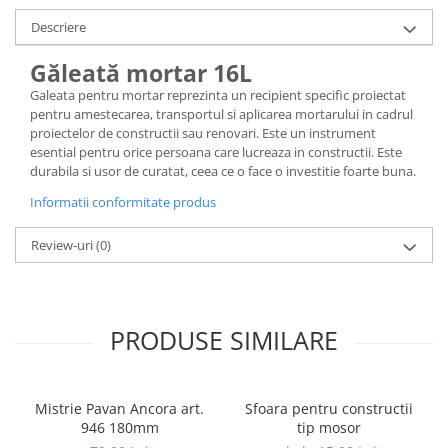
Accesorii termoizolații
Descriere
Finisaje
Găleată mortar 16L
Sisteme gips carton
Galeata pentru mortar reprezinta un recipient specific proiectat
Plăci gips-carton
pentru amestecarea, transportul si aplicarea mortarului in cadrul
Profile gips carton
proiectelor de constructii sau renovari. Este un instrument
esential pentru orice persoana care lucreaza in constructii. Este
Benzi gips-carton
durabila si usor de curatat, ceea ce o face o investitie foarte buna.
Șuruburi
Informatii conformitate produs
Finisaje interioare
Adezivi, tinci, șape
Review-uri
(0)
Gleturi și tencuieli
Vopsele lavabile
Finisaje exterioare
PRODUSE SIMILARE
Tencuieli decorative și vopsele
Vopsele și emailuri
Lacuri lemn
Mistrie Pavan Ancora art.
Sfoara pentru constructii
946 180mm
tip mosor
Vopsele spray