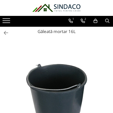
Toate Produsele
1
2
Materiale de construcții
Găleată mortar 16L
Armătură
Plasă sudată
Oțel beton
Etrieri
Sârmă
Tencuieli, gleturi, ciment
Tencuieli și gleturi
Ciment
Șape
Adezivi
Spumă poliuretanică și siliconi
Adezivi montaj