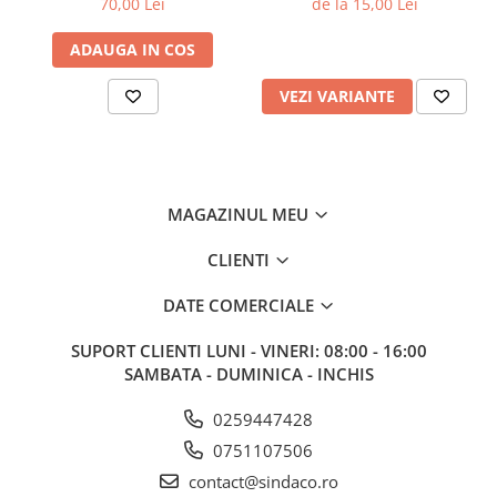
70,00 Lei
de la 15,00 Lei
Sisteme de nivelare
Sisteme de fixare
ADAUGA IN COS
Sisteme de imbinare
VEZI VARIANTE
Elemente de prindere
Suruburi pentru lemn
Suruburi pentru gips-carton
Piulite, saibe, tije filetate
MAGAZINUL MEU
Dibluri
CLIENTI
Dibluri universale
Dibluri pentru gips-carton
DATE COMERCIALE
Dibluri polistiren
SUPORT CLIENTI
LUNI - VINERI: 08:00 - 16:00
Cuie constructii
SAMBATA - DUMINICA - INCHIS
Cuie constructii cap conic
Cuie speciale
0259447428
Cuie beton
0751107506
Scule si accesorii
contact@sindaco.ro