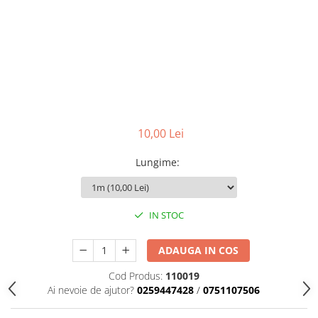
Scule zidar
Adezivi placări
Vopsele spray
Împrejmuire
Sisteme de nivelare
Canciocuri și mistrii
Driști și gletiere
Panouri bordurate
Șpacluri și mixere
Plasă gard
Scule zugrăvit
Stâlpi și cleme
Sisteme cofraje
Trafaleți
Pensule
10,00 Lei
Lungime
:
IN STOC
ADAUGA IN COS
Cod Produs:
110019
Ai nevoie de ajutor?
0259447428
/
0751107506