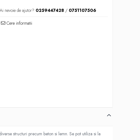
Ai nevoie de ajutor?
0259447428
/
0751107506
Cere informatii
n diverse structuri precum beton si lemn. Se pot utiliza si la