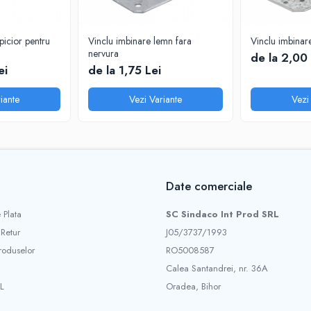
icior pentru
Vinclu imbinare lemn fara
Vinclu imbinar
nervura
de la 2,00 
ei
de la 1,75 Lei
iante
Vezi Variante
Vezi
Date comerciale
 Plata
SC Sindaco Int Prod SRL
 Retur
J05/3737/1993
roduselor
RO5008587
Calea Santandrei, nr. 36A
L
Oradea, Bihor