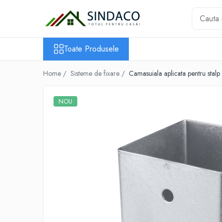
Toate Produsele
Toate Produsele
Materiale de construcții
Armătură
Home /
Sisteme de fixare /
Camasuiala aplicata pentru stalp
Plasă sudată
Oțel beton
NOU
Etrieri
Sârmă
Tencuieli, gleturi, ciment
Tencuieli și gleturi
Ciment
Șape
Adezivi
Spumă poliuretanică și siliconi
Adezivi montaj