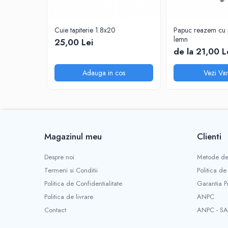
Sisteme de nivelare
Sisteme de fixare
Cuie tapiterie 1.8x20
Papuc reazem cu p
Sisteme de imbinare
lemn
25,00 Lei
de la 21,00 L
Elemente de prindere
Suruburi pentru lemn
Adauga in cos
Vezi Var
Suruburi pentru gips-carton
Piulite, saibe, tije filetate
Dibluri
Dibluri universale
Magazinul meu
Clienti
Dibluri pentru gips-carton
Dibluri polistiren
Despre noi
Metode de
Cuie constructii
Termeni si Conditii
Politica de
Cuie constructii cap conic
Politica de Confidentialitate
Garantia P
Cuie speciale
Politica de livrare
ANPC
Cuie beton
Contact
ANPC - SA
Scule si accesorii