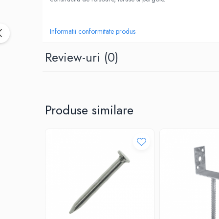
Accesorii termoizolații
Finisaje
Informatii conformitate produs
Sisteme gips carton
Plăci gips-carton
Review-uri
(0)
Profile gips carton
Benzi gips-carton
Șuruburi
Finisaje interioare
Produse similare
Adezivi, tinci, șape
Gleturi și tencuieli
Vopsele lavabile
Finisaje exterioare
Tencuieli decorative și vopsele
Vopsele și emailuri
Lacuri lemn
Vopsele spray