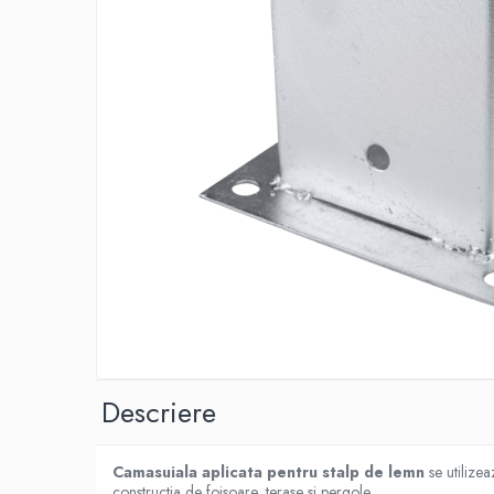
Adezivi izolații termice
Adezivi placări
Împrejmuire
Panouri bordurate
Plasă gard
Stâlpi și cleme
Sisteme cofraje
Hidroizolații
Hidroizolații fundație
Hidroizolații băi, terase și piscine
Hidroizolații acoperiș
Termoizolații
Descriere
Polistiren expandat
Polistiren extrudat
Camasuiala aplicata pentru stalp de lemn
se utilize
Adezivi termoizolații
constructia de foisoare, terase si pergole.