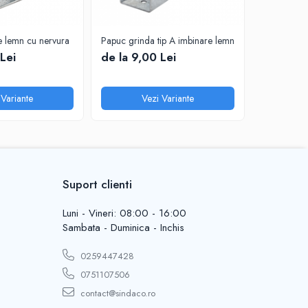
e lemn cu nervura
Papuc grinda tip A imbinare lemn
Papuc grind
Lei
de la 9,00 Lei
de la 10
 Variante
Vezi Variante
V
Suport clienti
Luni - Vineri: 08:00 - 16:00
Sambata - Duminica - Inchis
0259447428
0751107506
contact@sindaco.ro