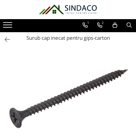
Toate Produsele
1
2
Materiale de construcții
Surub cap inecat pentru gips-carton
Armătură
Plasă sudată
Oțel beton
Etrieri
Sârmă
Tencuieli, gleturi, ciment
Tencuieli și gleturi
Ciment
Șape
Adezivi
Spumă poliuretanică și siliconi
Adezivi montaj