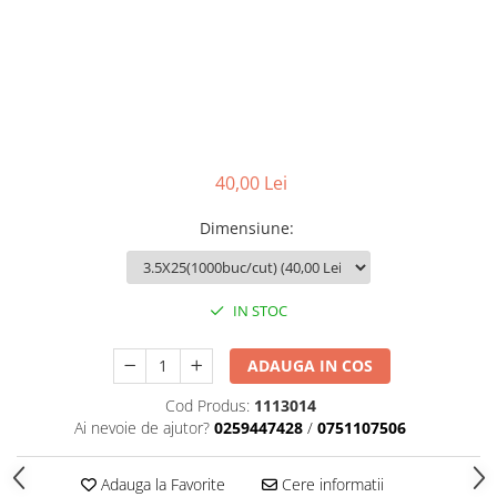
Adezivi izolații termice
Adezivi placări
Împrejmuire
Panouri bordurate
Plasă gard
Stâlpi și cleme
40,00 Lei
Sisteme cofraje
Dimensiune
:
Hidroizolații
Hidroizolații fundație
Hidroizolații băi, terase și piscine
IN STOC
Hidroizolații acoperiș
ADAUGA IN COS
Termoizolații
Cod Produs:
1113014
Polistiren expandat
Ai nevoie de ajutor?
0259447428
/
0751107506
Polistiren extrudat
Adezivi termoizolații
Adauga la Favorite
Cere informatii