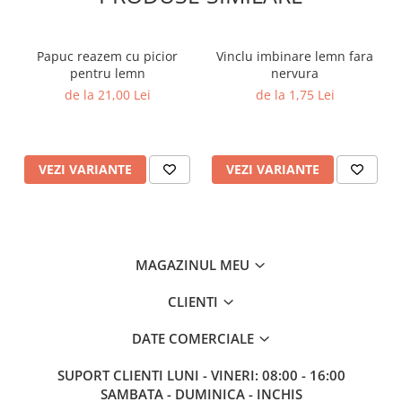
Sisteme de nivelare
Sisteme de fixare
Papuc reazem cu picior
Vinclu imbinare lemn fara
Sisteme de imbinare
pentru lemn
nervura
Elemente de prindere
de la 21,00 Lei
de la 1,75 Lei
Suruburi pentru lemn
Suruburi pentru gips-carton
Piulite, saibe, tije filetate
VEZI VARIANTE
VEZI VARIANTE
Dibluri
Dibluri universale
Dibluri pentru gips-carton
Dibluri polistiren
MAGAZINUL MEU
Cuie constructii
CLIENTI
Cuie constructii cap conic
Cuie speciale
DATE COMERCIALE
Cuie beton
SUPORT CLIENTI
LUNI - VINERI: 08:00 - 16:00
Scule si accesorii
SAMBATA - DUMINICA - INCHIS