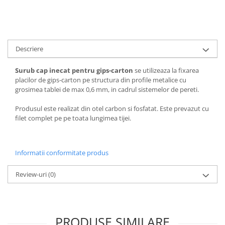
Accesorii termoizolații
Finisaje
Sisteme gips carton
Descriere
Plăci gips-carton
Profile gips carton
Surub cap inecat pentru gips-carton
se utilizeaza la fixarea
Benzi gips-carton
placilor de gips-carton pe structura din profile metalice cu
grosimea tablei de max 0,6 mm, in cadrul sistemelor de pereti.
Șuruburi
Finisaje interioare
Produsul este realizat din otel carbon si fosfatat. Este prevazut cu
filet complet pe pe toata lungimea tijei.
Adezivi, tinci, șape
Gleturi și tencuieli
Vopsele lavabile
Informatii conformitate produs
Finisaje exterioare
Review-uri
(0)
Tencuieli decorative și vopsele
Vopsele și emailuri
Lacuri lemn
Vopsele spray
PRODUSE SIMILARE