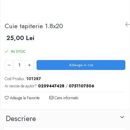
Scule zidar
Adezivi placări
Vopsele spray
Împrejmuire
Sisteme de nivelare
Canciocuri și mistrii
Driști și gletiere
Panouri bordurate
Cuie tapiterie 1.8x20
Șpacluri și mixere
Plasă gard
Scule zugrăvit
Stâlpi și cleme
25,00 Lei
Sisteme cofraje
Trafaleți
Pensule
IN STOC
Adauga in cos
Cod Produs:
101287
Ai nevoie de ajutor?
0259447428
/
0751107506
Adauga la Favorite
Cere informatii
Descriere