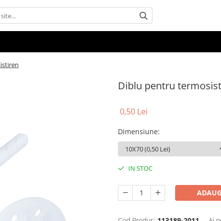
istiren
Diblu pentru termosist
0,50 Lei
Dimensiune
:
IN STOC
ADAUG
Cod Produs:
113189-2011
Ai n