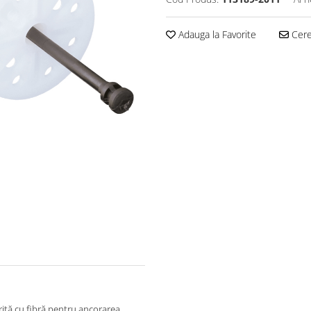
Adauga la Favorite
Cere 
ărită cu fibră pentru ancorarea