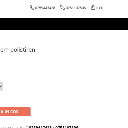
0259447428
0751107506
0,00
em polistiren
A IN COS
evoie de ajutor?
0259447428
/
0751107506