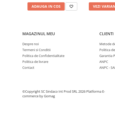
Finisaje interioare
ADAUGA IN COS
VEZI VARIA
Adezivi, tinci, șape
Gleturi și tencuieli
Vopsele lavabile
MAGAZINUL MEU
CLIENTI
Finisaje exterioare
Tencuieli decorative și vopsele
Despre noi
Metode de
Vopsele și emailuri
Termeni si Conditii
Politica d
Lacuri lemn
Politica de Confidentialitate
Garantia 
Vopsele spray
Politica de livrare
ANPC
Contact
ANPC - SA
Sisteme de nivelare
Sisteme de fixare
©Copyright SC Sindaco Int Prod SRL 2026
Platforma E-
commerce by Gomag
Sisteme de imbinare
Elemente de prindere
Suruburi pentru lemn