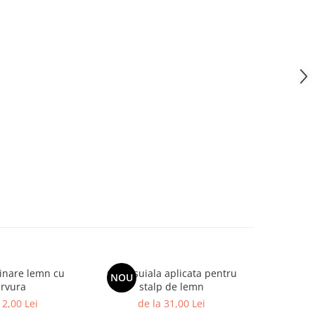
inare lemn cu
Camasuiala aplicata pentru
Papuc gri
NOU
rvura
stalp de lemn
 2,00 Lei
de la 31,00 Lei
de