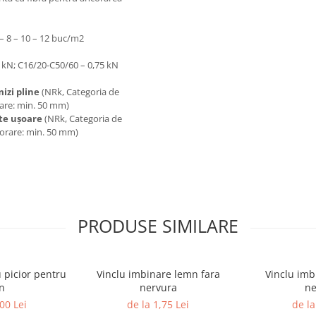
– 8 – 10 – 12 buc/m2
6 kN; C16/20-C50/60 – 0,75 kN
izi pline
(NRk, Categoria de
rare: min. 50 mm)
ate uşoare
(NRk, Categoria de
corare: min. 50 mm)
PRODUSE SIMILARE
 picior pentru
Vinclu imbinare lemn fara
Vinclu imb
n
nervura
ne
00 Lei
de la 1,75 Lei
de la