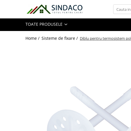
Toate Produsele
TOATE PRODUSELE
Materiale de construcții
Home /
Sisteme de fixare /
Diblu pentru termosistem pol
Armătură
Plasă sudată
Oțel beton
Etrieri
Sârmă
Tencuieli, gleturi, ciment
Tencuieli și gleturi
Ciment
Șape
Adezivi