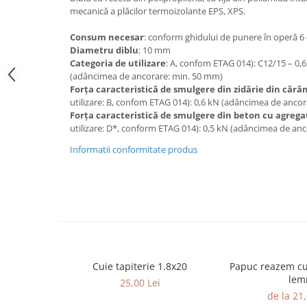
Termoizolații
mecanică a plăcilor termoizolante EPS, XPS.
Consum necesar
: conform ghidului de punere în operă 6 
Diametru diblu
: 10 mm
Categoria de utilizare
: A, confom ETAG 014): C12/15 – 0,
Polistiren expandat
(adâncimea de ancorare: min. 50 mm)
Forţa caracteristică de smulgere din zidărie din cărăm
Polistiren extrudat
utilizare: B, confom ETAG 014): 0,6 kN (adâncimea de anco
Forţa caracteristică de smulgere din beton cu agreg
Adezivi termoizolații
utilizare: D*, conform ETAG 014): 0,5 kN (adâncimea de an
Accesorii termoizolații
Informatii conformitate produs
Finisaje
Sisteme gips carton
Plăci gips-carton
Cuie tapiterie 1.8x20
Papuc reazem cu
Profile gips carton
lem
25,00 Lei
Benzi gips-carton
de la 21,
Șuruburi