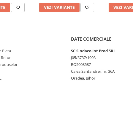
NTE
VEZI VARIANTE
VEZI VAR
DATE COMERCIALE
 Plata
SC Sindaco Int Prod SRL
e Retur
J05/3737/1993
Produselor
RO5008587
Calea Santandrei, nr. 36A
L
Oradea, Bihor