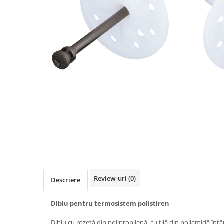
Spumă poliuretanică și siliconi
Adezivi montaj
Adezivi izolații termice
Adezivi placări
Împrejmuire
Panouri bordurate
Plasă gard
Stâlpi și cleme
Sisteme cofraje
Hidroizolații
Review-uri
(0)
Descriere
Hidroizolații fundație
Hidroizolații băi, terase și piscine
Diblu pentru termosistem polistiren
Hidroizolații acoperiș
Diblu cu rozetă din polipropilenă, cu tijă din poliamidă înt