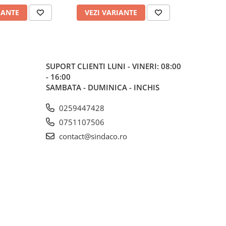
IANTE
VEZI VARIANTE
VEZI 
SUPORT CLIENTI
LUNI - VINERI: 08:00
- 16:00
SAMBATA - DUMINICA - INCHIS
0259447428
0751107506
contact@sindaco.ro