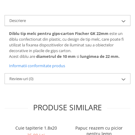
Accesorii termoizolații
Finisaje
Descriere
Sisteme gips carton
Plăci gips-carton
Diblu tip melc pentru gips-carton Fischer GK 22mm
este un
diblu confectionat din plastic, cu design de tip melc, care poate fi
Profile gips carton
utilizat la fixarea dispozitivelor de iluminat sau a obiectelor
Benzi gips-carton
decorative in placile de gips carton.
Șuruburi
Acest diblu are
diametrul de 10 mm
si
lungimea de 22 mm.
Finisaje interioare
Informatii conformitate produs
Adezivi, tinci, șape
Review-uri
(0)
Gleturi și tencuieli
Vopsele lavabile
Finisaje exterioare
PRODUSE SIMILARE
Tencuieli decorative și vopsele
Vopsele și emailuri
Lacuri lemn
Cuie tapiterie 1.8x20
Papuc reazem cu picior
Vopsele spray
pentru lemn