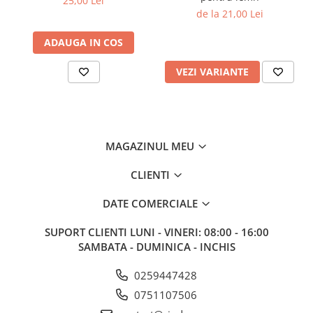
25,00 Lei
Sisteme de nivelare
de la 21,00 Lei
Sisteme de fixare
ADAUGA IN COS
Sisteme de imbinare
Elemente de prindere
VEZI VARIANTE
Suruburi pentru lemn
Suruburi pentru gips-carton
Piulite, saibe, tije filetate
MAGAZINUL MEU
Dibluri
Dibluri universale
CLIENTI
Dibluri pentru gips-carton
DATE COMERCIALE
Dibluri polistiren
Cuie constructii
SUPORT CLIENTI
LUNI - VINERI: 08:00 - 16:00
Cuie constructii cap conic
SAMBATA - DUMINICA - INCHIS
Cuie speciale
0259447428
Cuie beton
0751107506
Scule si accesorii