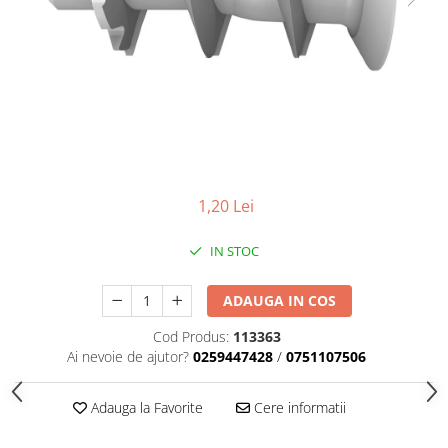
Adezivi izolații termice
Adezivi placări
Împrejmuire
Panouri bordurate
Plasă gard
Stâlpi și cleme
Sisteme cofraje
1,20 Lei
Hidroizolații
Hidroizolații fundație
IN STOC
Hidroizolații băi, terase și piscine
ADAUGA IN COS
Hidroizolații acoperiș
Termoizolații
Cod Produs:
113363
Ai nevoie de ajutor?
0259447428
/
0751107506
Polistiren expandat
Polistiren extrudat
Adauga la Favorite
Cere informatii
Adezivi termoizolații