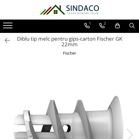
Toate Produsele
1
2
Materiale de construcții
Diblu tip melc pentru gips-carton Fischer GK
Armătură
22mm
Plasă sudată
Fischer
Oțel beton
Etrieri
Sârmă
Tencuieli, gleturi, ciment
Tencuieli și gleturi
Ciment
Șape
Adezivi
Spumă poliuretanică și siliconi
Adezivi montaj