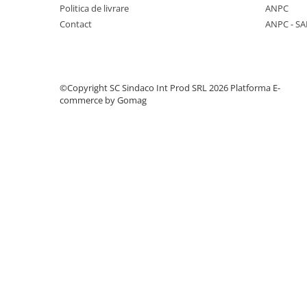
Politica de livrare
ANPC
Finisaje interioare
Contact
ANPC - SA
Adezivi, tinci, șape
Gleturi și tencuieli
Vopsele lavabile
©Copyright SC Sindaco Int Prod SRL 2026
Platforma E-
Finisaje exterioare
commerce by Gomag
Tencuieli decorative și vopsele
Vopsele și emailuri
Lacuri lemn
Vopsele spray
Sisteme de nivelare
Sisteme de fixare
Sisteme de imbinare
Elemente de prindere
Suruburi pentru lemn