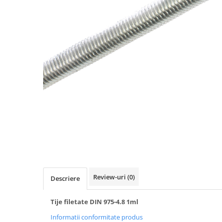
Spumă poliuretanică și siliconi
Adezivi montaj
Adezivi izolații termice
Adezivi placări
Împrejmuire
Panouri bordurate
Plasă gard
Stâlpi și cleme
Sisteme cofraje
Hidroizolații
Review-uri
(0)
Descriere
Hidroizolații fundație
Hidroizolații băi, terase și piscine
Tije filetate DIN 975-4.8 1ml
Hidroizolații acoperiș
Informatii conformitate produs