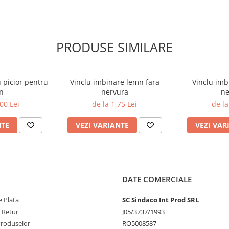
PRODUSE SIMILARE
 picior pentru
Vinclu imbinare lemn fara
Vinclu imb
n
nervura
ne
00 Lei
de la 1,75 Lei
de la
NTE
VEZI VARIANTE
VEZI VAR
DATE COMERCIALE
 Plata
SC Sindaco Int Prod SRL
e Retur
J05/3737/1993
Produselor
RO5008587