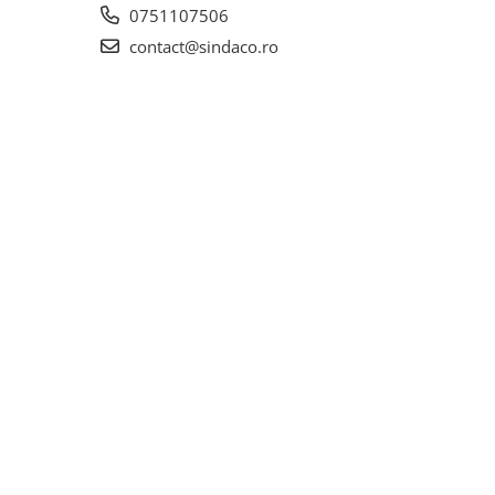
0751107506
contact@sindaco.ro