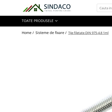
Toate Produsele
TOATE PRODUSELE
Materiale de construcții
Home /
Sisteme de fixare /
Tije filetate DIN 975-4.8 1ml
Armătură
Plasă sudată
Oțel beton
Etrieri
Sârmă
Tencuieli, gleturi, ciment
Tencuieli și gleturi
Ciment
Șape
Adezivi