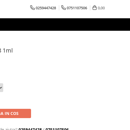
0259447428
0751107506
0,00
.8 1ml
A IN COS
de ajutor?
0259447428
/
0751107506