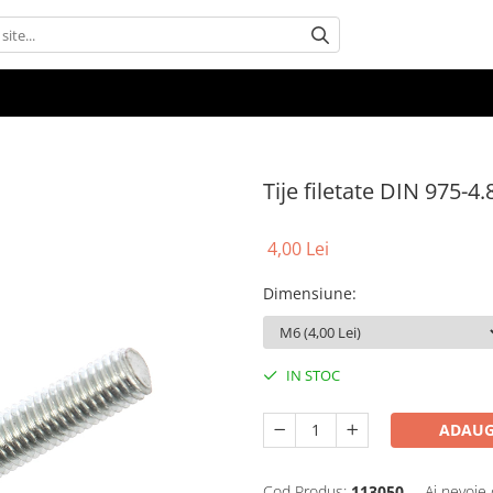
Tije filetate DIN 975-4
4,00 Lei
Dimensiune
:
IN STOC
ADAUG
Cod Produs:
113050
Ai nevoie 