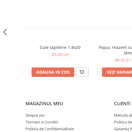
Termoizolații
Polistiren expandat
Polistiren extrudat
Cuie tapiterie 1.8x20
Papuc reazem cu
Adezivi termoizolații
lem
25,00 Lei
Accesorii termoizolații
de la 21,
Finisaje
ADAUGA IN COS
VEZI VARIA
Sisteme gips carton
MAGAZINUL MEU
CLIENTI
Plăci gips-carton
Despre noi
Metode de
Profile gips carton
Termeni si Conditii
Politica d
Benzi gips-carton
Politica de Confidentialitate
Garantia 
Șuruburi