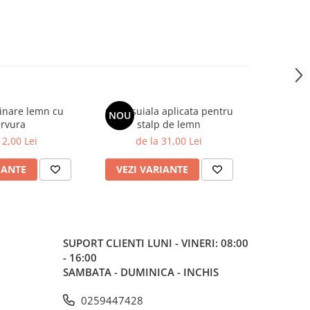
inare lemn cu
Camasuiala aplicata pentru
Papuc gri
NOU
rvura
stalp de lemn
 2,00 Lei
de la 31,00 Lei
de
IANTE
VEZI VARIANTE
VEZI 
SUPORT CLIENTI
LUNI - VINERI: 08:00
- 16:00
SAMBATA - DUMINICA - INCHIS
0259447428